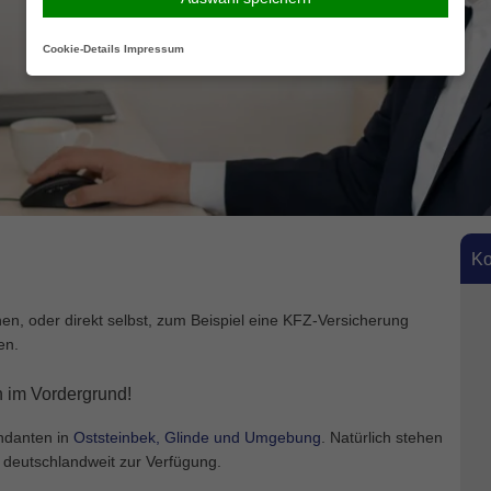
Cookie-Details
Impressum
Ko
en, oder direkt selbst, zum Beispiel eine KFZ-Versicherung
en.
h im Vordergrund!
ndanten in
Oststeinbek, Glinde und Umgebung
. Natürlich stehen
g deutschlandweit zur Verfügung.