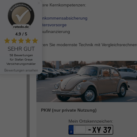
Unsere Kernkompetenzen:
Einkommensabsicherung
Altersvorsorge
Baufinanzierung
4.9 / 5
Nutzen Sie modernste Technik mit Vergleichsrechne
SEHR GUT
58 Bewertungen
für Stefan Greye
Versicherungsmakler
Bewertungen ansehen
PKW (nur private Nutzung)
Mein Ortskennzeichen: