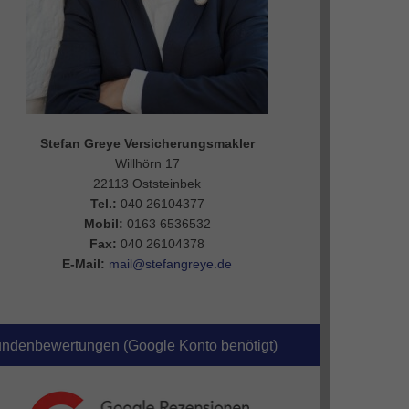
Stefan Greye Versicherungsmakler
Willhörn 17
22113 Oststeinbek
Tel.:
040 26104377
Mobil:
0163 6536532
Fax:
040 26104378
E-Mail:
mail@stefangreye.de
ndenbewertungen (Google Konto benötigt)